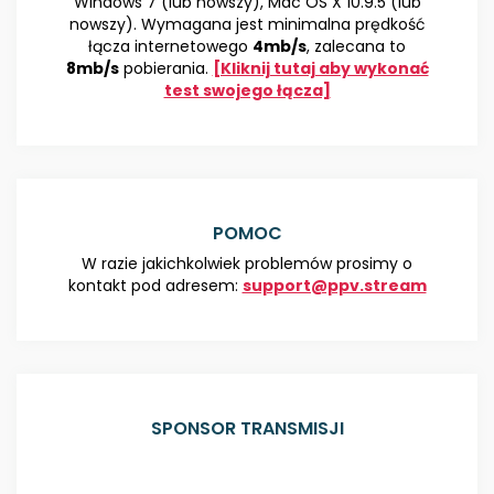
Windows 7 (lub nowszy), Mac OS X 10.9.5 (lub
nowszy). Wymagana jest minimalna prędkość
łącza internetowego
4mb/s
, zalecana to
8mb/s
pobierania.
[Kliknij tutaj aby wykonać
test swojego łącza]
POMOC
W razie jakichkolwiek problemów prosimy o
kontakt pod adresem:
support@ppv.stream
SPONSOR TRANSMISJI